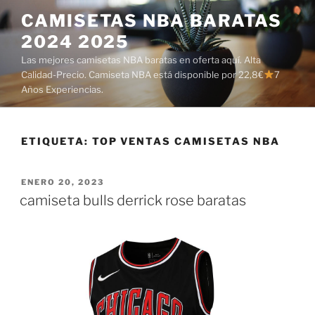
Saltar
CAMISETAS NBA BARATAS
al
2024 2025
contenido
Las mejores camisetas NBA baratas en oferta aquí. Alta
Calidad-Precio. Camiseta NBA está disponible por 22,8€
7
Años Experiencias.
ETIQUETA:
TOP VENTAS CAMISETAS NBA
PUBLICADO
ENERO 20, 2023
EL
camiseta bulls derrick rose baratas