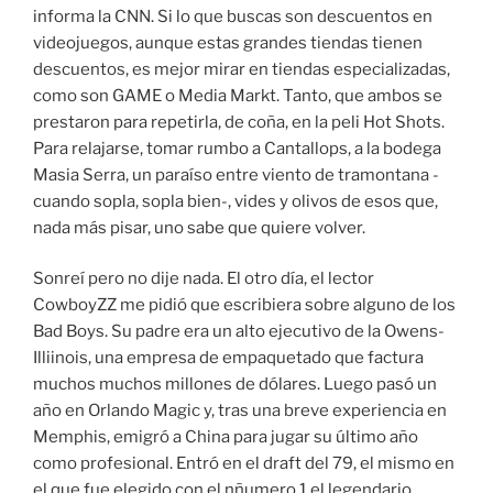
informa la CNN. Si lo que buscas son descuentos en
videojuegos, aunque estas grandes tiendas tienen
descuentos, es mejor mirar en tiendas especializadas,
como son GAME o Media Markt. Tanto, que ambos se
prestaron para repetirla, de coña, en la peli Hot Shots.
Para relajarse, tomar rumbo a Cantallops, a la bodega
Masia Serra, un paraíso entre viento de tramontana -
cuando sopla, sopla bien-, vides y olivos de esos que,
nada más pisar, uno sabe que quiere volver.
Sonreí pero no dije nada. El otro día, el lector
CowboyZZ me pidió que escribiera sobre alguno de los
Bad Boys. Su padre era un alto ejecutivo de la Owens-
Illiinois, una empresa de empaquetado que factura
muchos muchos millones de dólares. Luego pasó un
año en Orlando Magic y, tras una breve experiencia en
Memphis, emigró a China para jugar su último año
como profesional. Entró en el draft del 79, el mismo en
el que fue elegido con el nñumero 1 el legendario