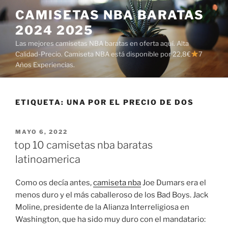
Saltar
CAMISETAS NBA BARATAS
al
2024 2025
contenido
Las mejores camisetas NBA baratas en oferta aquí. Alta
Calidad-Precio. Camiseta NBA está disponible por 22,8€
7
Años Experiencias.
ETIQUETA:
UNA POR EL PRECIO DE DOS
PUBLICADO
MAYO 6, 2022
EL
top 10 camisetas nba baratas
latinoamerica
Como os decía antes,
camiseta nba
Joe Dumars era el
menos duro y el más caballeroso de los Bad Boys. Jack
Moline, presidente de la Alianza Interreligiosa en
Washington, que ha sido muy duro con el mandatario: