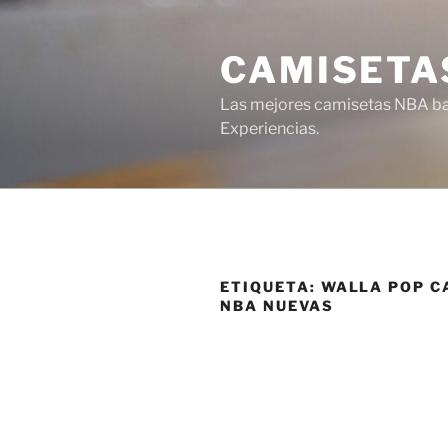
Saltar
al
CAMISETA
contenido
Las mejores camisetas NBA bar
Experiencias.
ETIQUETA:
WALLA POP C
NBA NUEVAS