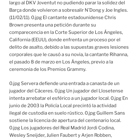
largo al DKV Joventut no pudiendo parar la solidez del
Barça donde volvieron a sobresalir N´Dong y Joe Ingles.
(11/02/11). 0.jpg El cantante estadounidense Chris
Brown presenta una petición durante su
comparecencia en la Corte Superior de Los Ángeles,
California (EEUU), donde enfrenta un proceso por el
delito de asalto, debido a las supuestas graves lesiones
corporales que le causó a su novia, la cantante Rihanna,
el pasado 8 de marzo en Los Ángeles, previo a la
ceremonia de los Premios Grammy.
0.jpg Servera defiende una entrada a canasta de un
jugador del Cáceres. 0.jpg Un jugador del Llosetense
intenta arrebatar el esférico a un jugador local. 0.jpg En
junio de 2003 la Policía Local precintó la actividad
ilegal de custodia en suelo rústico. 0.jpg Guillem Sans
sostiene la licencia de apertura del centenario local.
0.jpg Los jugadores del Real Madrid Jordi Codina,
Wesley Sneijder, Julien Faubert y Arjen Robben,