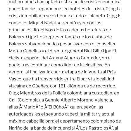
mallorquines han optado este año de crisis económica
por estancias reparadoras en hoteles de la isla. 0.jpg La
crisis inmobiliaria se extiende a todo el planeta. 0.jpg El
conseller Miquel Nadal se reunió ayer con los
principales directivos de las cadenas hoteleras de
Balears. 0.jpg Los representantes de los clubes de
Balears subvencionados posan ayer con el conseller
Mateu Cañellas y el director general Biel Gili. 0.jpg El
ciclista español del Astana Alberto Contador, en el
podio tras continuar como líder de la clasificación
general al finalizar la cuarta etapa de la Vuelta al País
Vasco, que ha transcurrido entre Eibar y la localidad
vizcaína de Güeñes, con 161 kilómetros de recorrido.
0.jpg Miembros de la Policía colombiana custodian, en
Cali (Colombia), a Gennie Alberto Moreno Valencia,
alias Â´MarioÂ´ o Â´El BúhoÂ´, quien, según las
autoridades, es el segundo cabecilla militar y actual
máximo cabecilla para el departamento colombiano de
Nariño de la banda delincuencial Â´Los RastrojosÂ´, al