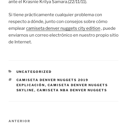
ante el Krasnie Krilya Samara.(22/11/11).
Si tiene prácticamente cualquier problema con
respecto a dónde, junto con consejos sobre cómo
emplear
camiseta denver nuggets city edition
, puede
enviarnos un correo electrónico en nuestro propio sitio
de Internet.
CATEGORÍAS
UNCATEGORIZED
ETIQUETAS
CAMISETA DENVER NUGGETS 2019
EXPLICACIÓN
,
CAMISETA DENVER NUGGETS
SKYLINE
,
CAMISETA NBA DENVER NUGGETS
Navegación
Entrada
ANTERIOR
de