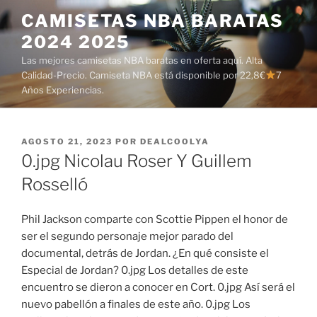
Saltar
CAMISETAS NBA BARATAS
al
2024 2025
contenido
Las mejores camisetas NBA baratas en oferta aquí. Alta
Calidad-Precio. Camiseta NBA está disponible por 22,8€
7
Años Experiencias.
PUBLICADO
AGOSTO 21, 2023
POR
DEALCOOLYA
EL
0.jpg Nicolau Roser Y Guillem
Rosselló
Phil Jackson comparte con Scottie Pippen el honor de
ser el segundo personaje mejor parado del
documental, detrás de Jordan. ¿En qué consiste el
Especial de Jordan? 0.jpg Los detalles de este
encuentro se dieron a conocer en Cort. 0.jpg Así será el
nuevo pabellón a finales de este año. 0.jpg Los