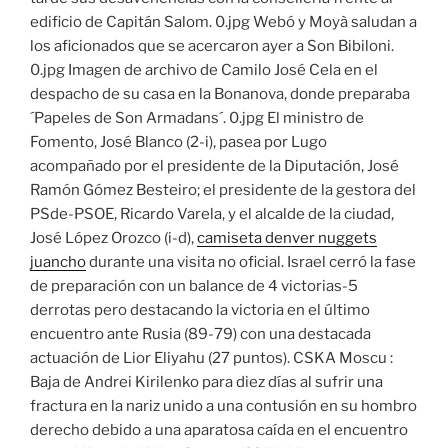
edificio de Capitán Salom. 0.jpg Webó y Moyà saludan a
los aficionados que se acercaron ayer a Son Bibiloni.
0.jpg Imagen de archivo de Camilo José Cela en el
despacho de su casa en la Bonanova, donde preparaba
´Papeles de Son Armadans´. 0.jpg El ministro de
Fomento, José Blanco (2-i), pasea por Lugo
acompañado por el presidente de la Diputación, José
Ramón Gómez Besteiro; el presidente de la gestora del
PSde-PSOE, Ricardo Varela, y el alcalde de la ciudad,
José López Orozco (i-d),
camiseta denver nuggets
juancho
durante una visita no oficial. Israel cerró la fase
de preparación con un balance de 4 victorias-5
derrotas pero destacando la victoria en el último
encuentro ante Rusia (89-79) con una destacada
actuación de Lior Eliyahu (27 puntos). CSKA Moscu :
Baja de Andrei Kirilenko para diez días al sufrir una
fractura en la nariz unido a una contusión en su hombro
derecho debido a una aparatosa caída en el encuentro