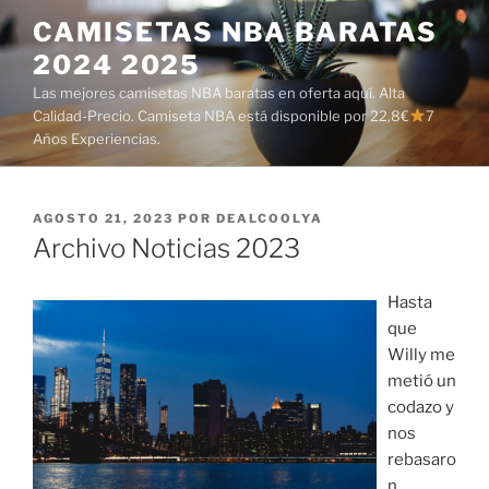
Saltar
CAMISETAS NBA BARATAS
al
2024 2025
contenido
Las mejores camisetas NBA baratas en oferta aquí. Alta
Calidad-Precio. Camiseta NBA está disponible por 22,8€
7
Años Experiencias.
PUBLICADO
AGOSTO 21, 2023
POR
DEALCOOLYA
EL
Archivo Noticias 2023
Hasta
que
Willy me
metió un
codazo y
nos
rebasaro
n