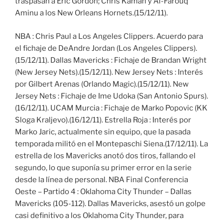
traspasan a Eric Gordon; Chris Kaman y Al-Farouq
Aminu a los New Orleans Hornets.(15/12/11).
NBA : Chris Paul a Los Angeles Clippers. Acuerdo para
el fichaje de DeAndre Jordan (Los Angeles Clippers).
(15/12/11). Dallas Mavericks : Fichaje de Brandan Wright
(New Jersey Nets).(15/12/11). New Jersey Nets : Interés
por Gilbert Arenas (Orlando Magic).(15/12/11). New
Jersey Nets : Fichaje de Ime Udoka (San Antonio Spurs).
(16/12/11). UCAM Murcia : Fichaje de Marko Popovic (KK
Sloga Kraljevo).(16/12/11). Estrella Roja : Interés por
Marko Jaric, actualmente sin equipo, que la pasada
temporada militó en el Montepaschi Siena.(17/12/11). La
estrella de los Mavericks anotó dos tiros, fallando el
segundo, lo que suponía su primer error en la serie
desde la línea de personal. NBA Final Conferencia
Oeste – Partido 4 : Oklahoma City Thunder – Dallas
Mavericks (105-112). Dallas Mavericks, asestó un golpe
casi definitivo a los Oklahoma City Thunder, para