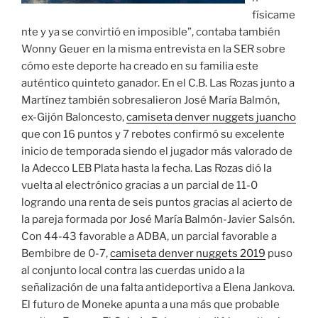
físicame
nte y ya se convirtió en imposible”, contaba también
Wonny Geuer en la misma entrevista en la SER sobre
cómo este deporte ha creado en su familia este
auténtico quinteto ganador. En el C.B. Las Rozas junto a
Martínez también sobresalieron José María Balmón,
ex-Gijón Baloncesto,
camiseta denver nuggets juancho
que con 16 puntos y 7 rebotes confirmó su excelente
inicio de temporada siendo el jugador más valorado de
la Adecco LEB Plata hasta la fecha. Las Rozas dió la
vuelta al electrónico gracias a un parcial de 11-0
logrando una renta de seis puntos gracias al acierto de
la pareja formada por José María Balmón-Javier Salsón.
Con 44-43 favorable a ADBA, un parcial favorable a
Bembibre de 0-7,
camiseta denver nuggets 2019
puso
al conjunto local contra las cuerdas unido a la
señalización de una falta antideportiva a Elena Jankova.
El futuro de Moneke apunta a una más que probable