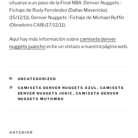
situarse a un paso de la Final NBA. Denver Nuggets :
Fichaje de Rudy Fernández (Dallas Mavericks).
(15/12/11). Denver Nuggets : Fichaje de Michael Ruffin
(Obradoiro CAB).(17/12/11).
Aquí hay más información sobre
camiseta denver
nuggets juancho
eche un vistazo a nuestra página web.
CATEGORÍAS
UNCATEGORIZED
ETIQUETAS
CAMISETA DENVER NUGGETS AZUL
,
CAMISETA
DENVER NUGGETS JOKIC
,
CAMISETA DENVER
NUGGETS MUTOMBO
Navegación
Entrada
ANTERIOR
de