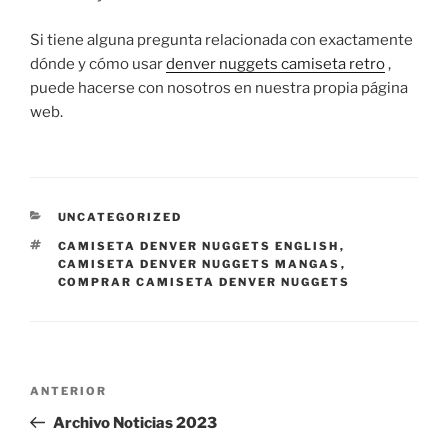
Si tiene alguna pregunta relacionada con exactamente
dónde y cómo usar
denver nuggets camiseta retro
,
puede hacerse con nosotros en nuestra propia página
web.
CATEGORÍAS
UNCATEGORIZED
ETIQUETAS
CAMISETA DENVER NUGGETS ENGLISH
,
CAMISETA DENVER NUGGETS MANGAS
,
COMPRAR CAMISETA DENVER NUGGETS
Navegación
Entrada
ANTERIOR
de
anterior:
Archivo Noticias 2023
entradas