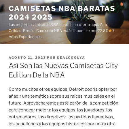
Saltar
CAMISETAS NBA BARATAS
al
2024 2025
contenido
Las mejores camisetas NBA baratas en oferta aquí. Alta
Calidad-Precio. Camiseta NBA está disponible por 22,8€
7
Años Experiencias.
PUBLICADO
AGOSTO 21, 2023
POR
DEALCOOLYA
EL
Así Son las Nuevas Camisetas City
Edition De la NBA
Como muchos otros equipos, Detroit podría optar por
añadir una temática sobre sus raíces musicales en el
futuro. Aprovecharemos este parón de la competición
para conocer mejor a los equipos, los jugadores, los
entrenadores, los directivos, los partidos llamativos,
los pabellones y los equipos históricos por una u otra