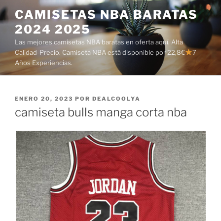
Saltar
CAMISETAS NBA BARATAS
al
2024 2025
contenido
Las mejores camisetas NBA baratas en oferta aquí. Alta
Calidad-Precio. Camiseta NBA está disponible por 22,8€
7
Años Experiencias.
PUBLICADO
ENERO 20, 2023
POR
DEALCOOLYA
EL
camiseta bulls manga corta nba