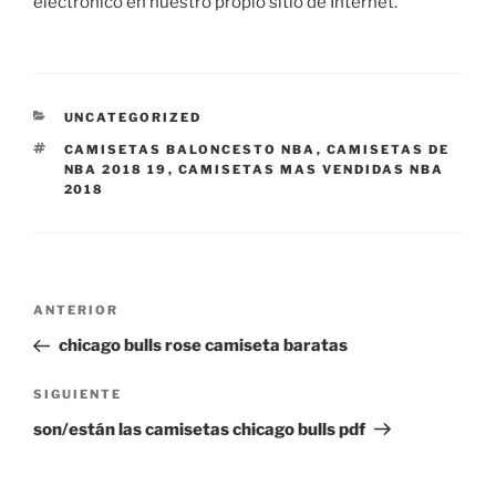
electrónico en nuestro propio sitio de Internet.
CATEGORÍAS
UNCATEGORIZED
ETIQUETAS
CAMISETAS BALONCESTO NBA
,
CAMISETAS DE
NBA 2018 19
,
CAMISETAS MAS VENDIDAS NBA
2018
Navegación
Entrada
ANTERIOR
de
anterior:
chicago bulls rose camiseta baratas
entradas
Siguiente
SIGUIENTE
entrada
son/están las camisetas chicago bulls pdf