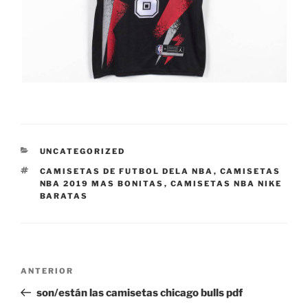
CATEGORÍAS
UNCATEGORIZED
ETIQUETAS
CAMISETAS DE FUTBOL DELA NBA
,
CAMISETAS
NBA 2019 MAS BONITAS
,
CAMISETAS NBA NIKE
BARATAS
Navegación
Entrada
ANTERIOR
de
anterior:
son/están las camisetas chicago bulls pdf
entradas