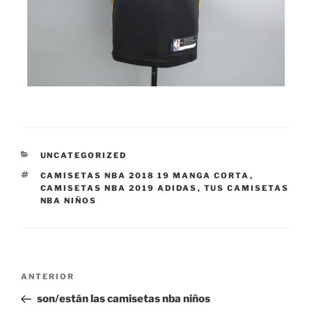
CATEGORÍAS
UNCATEGORIZED
ETIQUETAS
CAMISETAS NBA 2018 19 MANGA CORTA
,
CAMISETAS NBA 2019 ADIDAS
,
TUS CAMISETAS
NBA NIÑOS
Navegación
Entrada
ANTERIOR
de
anterior:
son/están las camisetas nba niños
entradas