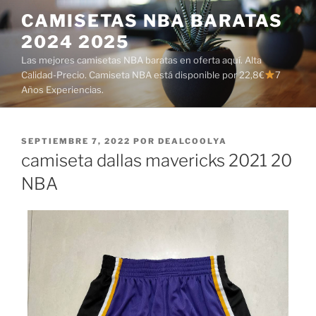
Saltar
CAMISETAS NBA BARATAS
al
2024 2025
contenido
Las mejores camisetas NBA baratas en oferta aquí. Alta
Calidad-Precio. Camiseta NBA está disponible por 22,8€
7
Años Experiencias.
PUBLICADO
SEPTIEMBRE 7, 2022
POR
DEALCOOLYA
EL
camiseta dallas mavericks 2021 20
NBA