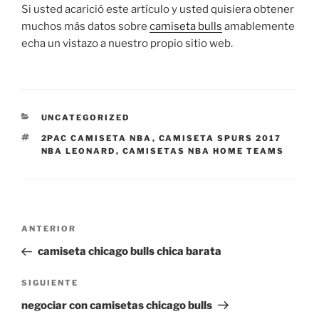
Si usted acarició este artículo y usted quisiera obtener
muchos más datos sobre
camiseta bulls
amablemente
echa un vistazo a nuestro propio sitio web.
CATEGORÍAS
UNCATEGORIZED
ETIQUETAS
2PAC CAMISETA NBA
,
CAMISETA SPURS 2017
NBA LEONARD
,
CAMISETAS NBA HOME TEAMS
Navegación
Entrada
ANTERIOR
de
anterior:
camiseta chicago bulls chica barata
entradas
Siguiente
SIGUIENTE
entrada
negociar con camisetas chicago bulls