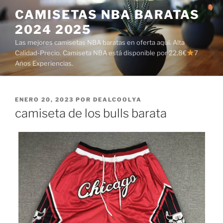
Saltar
CAMISETAS NBA BARATAS
al
2024 2025
contenido
Las mejores camisetas NBA baratas en oferta aquí. Alta
Calidad-Precio. Camiseta NBA está disponible por 22,8€
7
Años Experiencias.
PUBLICADO
ENERO 20, 2023
POR
DEALCOOLYA
EL
camiseta de los bulls barata