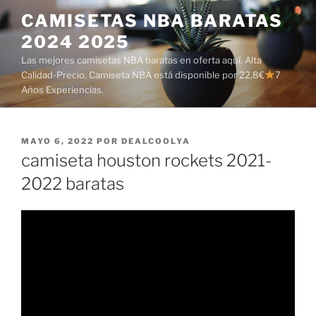
Saltar
CAMISETAS NBA BARATAS
al
2024 2025
contenido
Las mejores camisetas NBA baratas en oferta aquí. Alta
Calidad-Precio. Camiseta NBA está disponible por 22,8€
7
Años Experiencias.
PUBLICADO
MAYO 6, 2022
POR
DEALCOOLYA
EL
camiseta houston rockets 2021-
2022 baratas