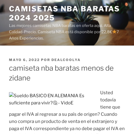
Saltar
CAMISETAS NBA BARATAS
al
2024 2025
contenido
Las mejores camisetas NBA baratas en oferta aquí. Alta
Calidad-Precio. Camiseta NBA está disponible por 22,8€
7
Años Experiencias.
PUBLICADO
MAYO 6, 2022
POR
DEALCOOLYA
EL
camiseta nba baratas menos de
zidane
Usted
todavía
tiene que
pagar el IVA al regresar a su país de origen? Cuando
uno compra un producto de venta en el extranjero y
paga el IVA correspondiente ya no debe pagar el IVA en