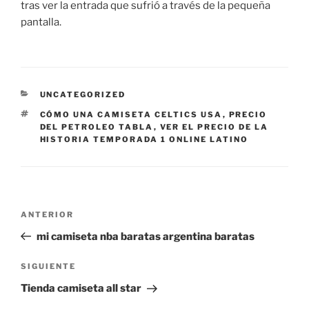
tras ver la entrada que sufrió a través de la pequeña
pantalla.
CATEGORÍAS
UNCATEGORIZED
ETIQUETAS
CÓMO UNA CAMISETA CELTICS USA
,
PRECIO
DEL PETROLEO TABLA
,
VER EL PRECIO DE LA
HISTORIA TEMPORADA 1 ONLINE LATINO
Navegación
Entrada
ANTERIOR
de
anterior:
mi camiseta nba baratas argentina baratas
entradas
Siguiente
SIGUIENTE
entrada
Tienda camiseta all star