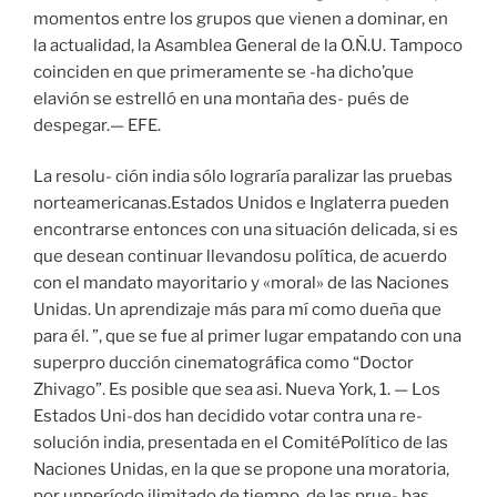
momentos entre los grupos que vienen a dominar, en
la actualidad, la Asamblea General de la O.Ñ.U. Tampoco
coinciden en que primeramente se -ha dicho’que
elavión se estrelló en una montaña des- pués de
despegar.— EFE.
La resolu- ción india sólo lograría paralizar las pruebas
norteamericanas.Estados Unidos e Inglaterra pueden
encontrarse entonces con una situación delicada, si es
que desean continuar llevandosu política, de acuerdo
con el mandato mayoritario y «moral» de las Naciones
Unidas. Un aprendizaje más para mí como dueña que
para él. ”, que se fue al primer lugar empatando con una
superpro ducción cinematográfica como “Doctor
Zhivago”. Es posible que sea asi. Nueva York, 1. — Los
Estados Uni-dos han decidido votar contra una re-
solución india, presentada en el ComitéPolítico de las
Naciones Unidas, en la que se propone una moratoria,
por unperíodo ilimitado de tiempo, de las prue- bas