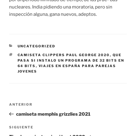
nucleares. India pidiendo una moratoria, pero sin
inspección alguna, gana nuevos, adeptos.
CATEGORÍAS
UNCATEGORIZED
ETIQUETAS
CAMISETA CLIPPERS PAUL GEORGE 2020
,
QUE
PASA SI INSTALO UN PROGRAMA DE 32 BITS EN
64 BITS
,
VIAJES EN ESPAÑA PARA PAREJAS
JOVENES
Navegación
Entrada
ANTERIOR
de
anterior:
camiseta memphis grizzlies 2021
entradas
Siguiente
SIGUIENTE
entrada