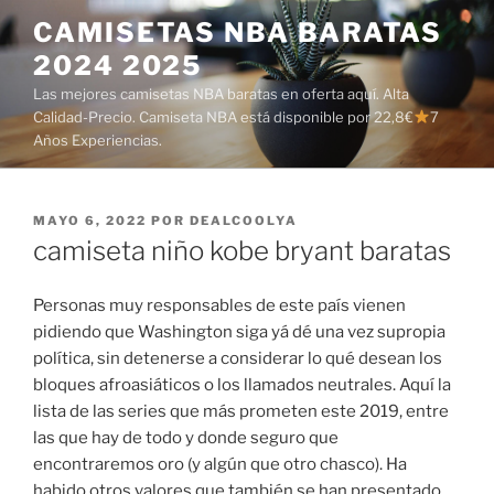
Saltar
CAMISETAS NBA BARATAS
al
2024 2025
contenido
Las mejores camisetas NBA baratas en oferta aquí. Alta
Calidad-Precio. Camiseta NBA está disponible por 22,8€
7
Años Experiencias.
PUBLICADO
MAYO 6, 2022
POR
DEALCOOLYA
EL
camiseta niño kobe bryant baratas
Personas muy responsables de este país vienen
pidiendo que Washington siga yá dé una vez supropia
política, sin detenerse a considerar lo qué desean los
bloques afroasiáticos o los llamados neutrales. Aquí la
lista de las series que más prometen este 2019, entre
las que hay de todo y donde seguro que
encontraremos oro (y algún que otro chasco). Ha
habido otros valores que también se han presentado