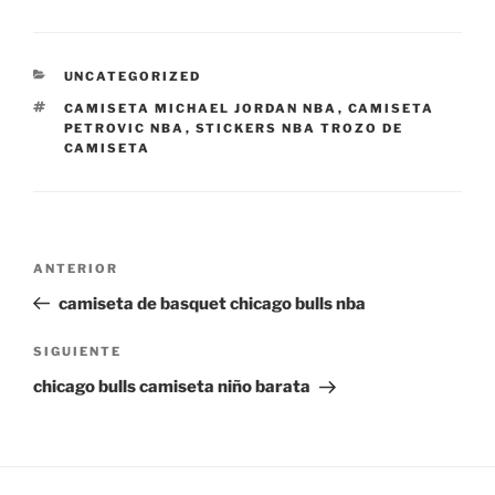
CATEGORÍAS
UNCATEGORIZED
ETIQUETAS
CAMISETA MICHAEL JORDAN NBA
,
CAMISETA
PETROVIC NBA
,
STICKERS NBA TROZO DE
CAMISETA
Navegación
Entrada
ANTERIOR
de
anterior:
camiseta de basquet chicago bulls nba
entradas
Siguiente
SIGUIENTE
entrada
chicago bulls camiseta niño barata