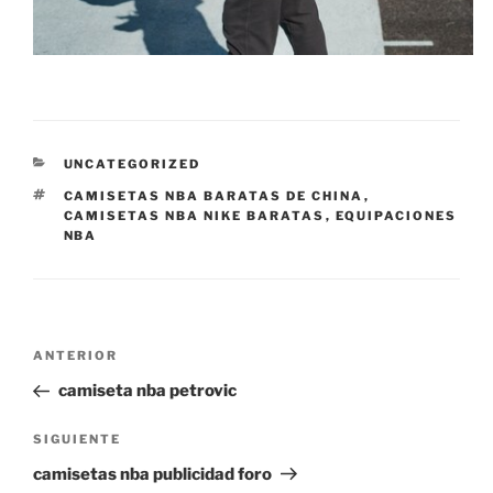
CATEGORÍAS
UNCATEGORIZED
ETIQUETAS
CAMISETAS NBA BARATAS DE CHINA
,
CAMISETAS NBA NIKE BARATAS
,
EQUIPACIONES
NBA
Navegación
Entrada
ANTERIOR
de
anterior:
camiseta nba petrovic
entradas
Siguiente
SIGUIENTE
entrada
camisetas nba publicidad foro