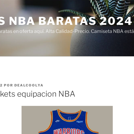
S NBA BARATAS 2024
atas en oferta aquí. Alta Calidad-Precio. Camiseta NBA está
22
POR
DEALCOOLYA
kets equipacion NBA