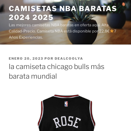
Saltar
CAMISETAS NBA BARATAS
al
2024 2025
contenido
Las mejores camisetas NBA baratas en oferta aquí. Alta
Calidad-Precio. Camiseta NBA está disponible por 22,8€
7
Años Experiencias.
PUBLICADO
ENERO 20, 2023
POR
DEALCOOLYA
EL
la camiseta chicago bulls más
barata mundial