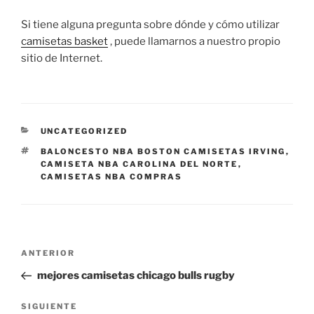
Si tiene alguna pregunta sobre dónde y cómo utilizar
camisetas basket
, puede llamarnos a nuestro propio
sitio de Internet.
CATEGORÍAS
UNCATEGORIZED
ETIQUETAS
BALONCESTO NBA BOSTON CAMISETAS IRVING
,
CAMISETA NBA CAROLINA DEL NORTE
,
CAMISETAS NBA COMPRAS
Navegación
Entrada
ANTERIOR
de
anterior:
mejores camisetas chicago bulls rugby
entradas
Siguiente
SIGUIENTE