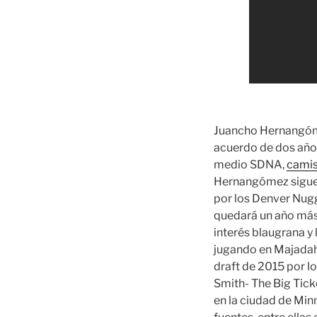
Juancho Hernangóme
acuerdo de dos años
medio SDNA,
camis
Hernangómez sigue s
por los Denver Nugge
quedará un año más 
interés blaugrana y 
jugando en Majadaho
draft de 2015 por l
Smith- The Big Tick
en la ciudad de Minn