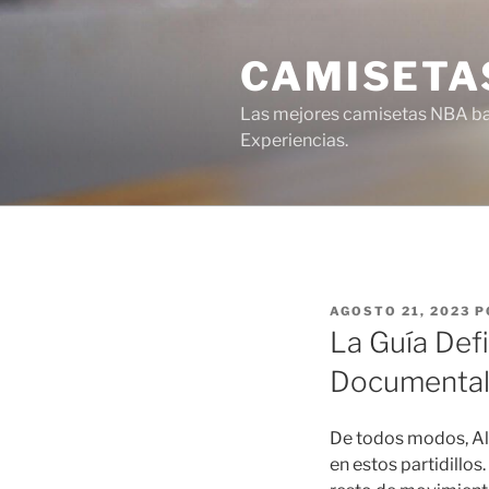
Saltar
al
CAMISETA
contenido
Las mejores camisetas NBA bar
Experiencias.
PUBLICADO
AGOSTO 21, 2023
P
EL
La Guía Defi
Documental 
De todos modos, Alb
en estos partidillos