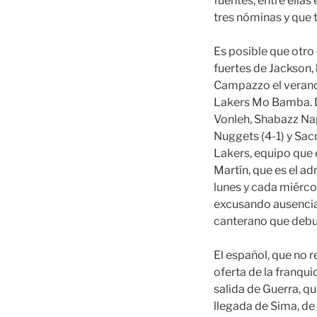
fuentes, entre ella
tres nóminas y que t
Es posible que otro
fuertes de Jackson,
Campazzo el verano 
Lakers Mo Bamba. D
Vonleh, Shabazz Nap
Nuggets (4-1) y Sacr
Lakers, equipo que 
Martín, que es el a
lunes y cada miérco
excusando ausencias
canterano que debu
El español, que no 
oferta de la franqui
salida de Guerra, q
llegada de Sima, de