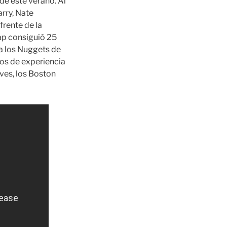
de este verano. Al
arry, Nate
frente de la
sap consiguió 25
ra los Nuggets de
ños de experiencia
ves, los Boston