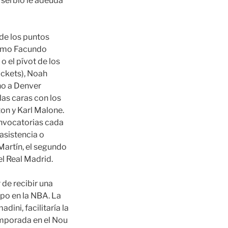
 serbio le adeuda
de los puntos
 como Facundo
 el pívot de los
ckets), Noah
no a Denver
las caras con los
on y Karl Malone.
onvocatorias cada
asistencia o
Martín, el segundo
l Real Madrid.
 de recibir una
ipo en la NBA. La
ini, facilitaría la
emporada en el Nou