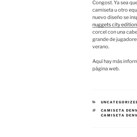
Congost. Ya sea que
camiseta u otro equ
nuevo diseño se insp
nuggets city edition
corcel con una cabe
grande de jugadore
verano.
Aquí hay más infor
página web.
CATEGORÍAS
UNCATEGORIZE
ETIQUETAS
CAMISETA DEN
CAMISETA DEN