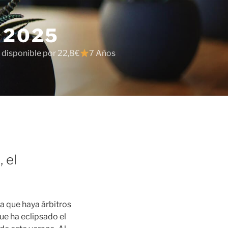
 2025
 disponible por 22,8€
7 Años
 el
a que haya árbitros
que ha eclipsado el