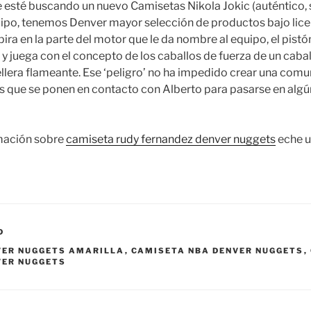
 esté buscando un nuevo Camisetas Nikola Jokic (auténtico, 
ipo, tenemos Denver mayor selección de productos bajo licenc
ira en la parte del motor que le da nombre al equipo, el pistó
y juega con el concepto de los caballos de fuerza de un cabal
llera flameante. Ese ‘peligro’ no ha impedido crear una com
s que se ponen en contacto con Alberto para pasarse en al
mación sobre
camiseta rudy fernandez denver nuggets
eche u
D
VER NUGGETS AMARILLA
,
CAMISETA NBA DENVER NUGGETS
,
VER NUGGETS