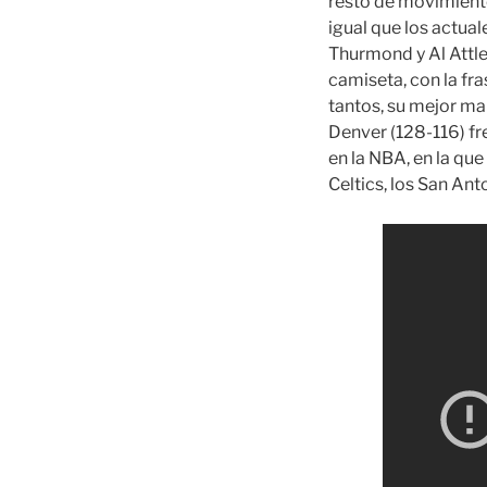
resto de movimiento
igual que los actual
Thurmond y Al Attles
camiseta, con la fra
tantos, su mejor ma
Denver (128-116) fr
en la NBA, en la qu
Celtics, los San Ant