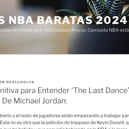
S NBA BARATAS 2024
atas en oferta aquí. Alta Calidad-Precio. Camiseta NBA está
OR
DEALCOOLYA
nitiva para Entender ‘The Last Dance’,
De Michael Jordan:
erto y el resto de jugadores están empezando a trabajar par
. Esta no es otra que la petición de traspaso de Kevin Durant, 