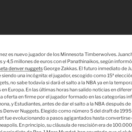
z es nuevo jugador de los Minnesota Timberwolves. Juanch
 y 4,5 millones de euros con el Panathinaikos, según informó 
eta denver nuggets
George Zakkas. El futuro inmediato de 
iendo una incógnita: el jugador, escogido como 15ª elección
ts, no sabe todavía si dará el salto a la NBA ya en la tempor
en Europa. En las últimas horas han salido noticias en diferen
la oferta en firme por el jugador formado en las categorías in
na, y Estudiantes, antes de dar el salto a la NBA después de 
os Denver Nuggets. Elegido como número 5 del draft de 1995 -
et fue evolucionando a pasos agigantados hasta convertirse
eapolis. En principio, su cláusula de rescisión era de 100.000