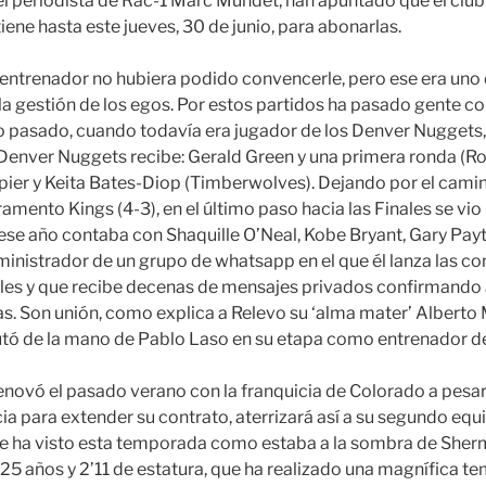
s el periodista de Rac-1 Marc Mundet, han apuntado que el club
iene hasta este jueves, 30 de junio, para abonarlas.
 entrenador no hubiera podido convencerle, pero ese era uno 
 la gestión de los egos. Por estos partidos ha pasado gente
pasado, cuando todavía era jugador de los Denver Nuggets, o
enver Nuggets recibe: Gerald Green y una primera ronda (Ro
ier y Keita Bates-Diop (Timberwolves). Dejando por el cami
amento Kings (4-3), en el último paso hacia las Finales se vio 
ese año contaba con Shaquille O’Neal, Kobe Bryant, Gary Payt
dministrador de un grupo de whatsapp en el que él lanza las c
les y que recibe decenas de mensajes privados confirmando 
. Son unión, como explica a Relevo su ‘alma mater’ Alberto 
tó de la mano de Pablo Laso en su etapa como entrenador de
renovó el pasado verano con la franquicia de Colorado a pesar
cia para extender su contrato, aterrizará así a su segundo equ
ue ha visto esta temporada como estaba a la sombra de Shermad
 25 años y 2’11 de estatura, que ha realizado una magnífica t