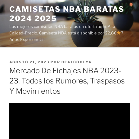
Saltar
CAMISETAS NBA BARATAS
al
2024 2025
contenido
Las mejores camisetas NBA baratas en oferta aquí. Alta
Calidad-Precio. Camiseta NBA está disponible por 22,8€
7
Años Experiencias.
PUBLICADO
AGOSTO 21, 2023
POR
DEALCOOLYA
EL
Mercado De Fichajes NBA 2023-
23: Todos los Rumores, Traspasos
Y Movimientos