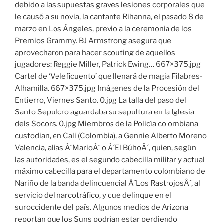
debido a las supuestas graves lesiones corporales que
le causó a su novia, la cantante Rihanna, el pasado 8 de
marzo en Los Ángeles, previo a la ceremonia de los
Premios Grammy. BJ Armstrong asegura que
aprovecharon para hacer scouting de aquellos
jugadores: Reggie Miller, Patrick Ewing… 667×375.jpg
Cartel de ‘Veleficuento’ que llenará de magia Filabres-
Alhamilla. 667×375.jpg Imágenes de la Procesión del
Entierro, Viernes Santo. 0.jpg La talla del paso del
Santo Sepulcro aguardaba su sepultura en la Iglesia
dels Socors. 0.jpg Miembros de la Policía colombiana
custodian, en Cali (Colombia), a Gennie Alberto Moreno
Valencia, alias Â´MarioÂ´ o Â´El BúhoÂ´, quien, según
las autoridades, es el segundo cabecilla militar y actual
máximo cabecilla para el departamento colombiano de
Nariño de la banda delincuencial Â´Los RastrojosÂ´, al
servicio del narcotráfico, y que delinque en el
suroccidente del país. Algunos medios de Arizona
reportan que los Suns podrían estar perdiendo