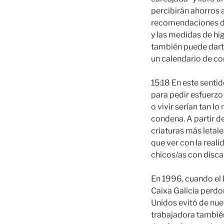
percibirán ahorros a
recomendaciones de 
y las medidas de h
también puede darte
un calendario de con
15:18 En este senti
para pedir esfuerzo 
o vivir serían tan l
condena. A partir 
criaturas más letal
que ver con la reali
chicos/as con disca
En 1996, cuando el 
Caixa Galicia perdo
Unidos evitó de nue
trabajadora tambié