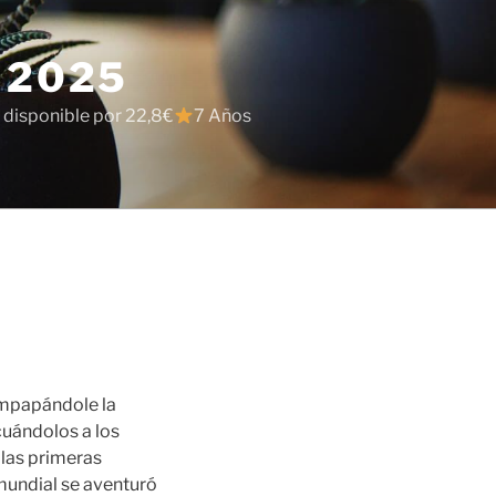
 2025
 disponible por 22,8€
7 Años
mpapándole la
cuándolos a los
 las primeras
 mundial se aventuró