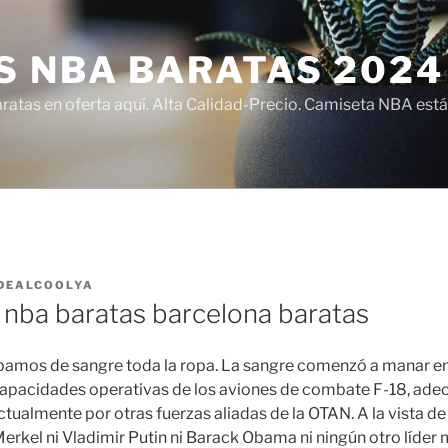
S NBA BARATAS 2024
atas en oferta aquí. Alta Calidad-Precio. Camiseta NBA está
DEALCOOLYA
 nba baratas barcelona baratas
amos de sangre toda la ropa. La sangre comenzó a manar e
capacidades operativas de los aviones de combate F-18, ade
tualmente por otras fuerzas aliadas de la OTAN. A la vista de
Merkel ni Vladimir Putin ni Barack Obama ni ningún otro líder