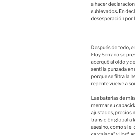
a hacer declaracio
sublevados. En decl
desesperación por l
Después de todo, era
Eloy Serrano se pre
acerqué al oído y d
sentí la punzada en 
porque se filtra la 
repente vuelve a son
Las baterías de má
mermar su capacida
ajustados, precios m
transición global a l
asesino, como si el 
carcajada” y lloró 