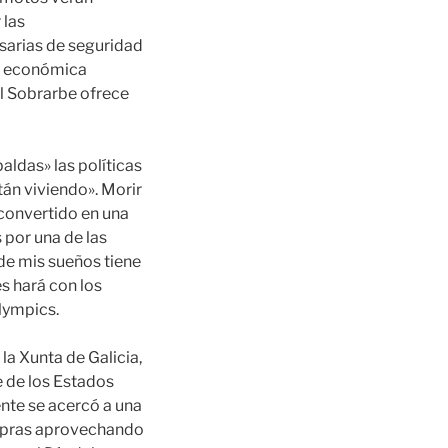
 las
sarias de seguridad
ad económica
el Sobrarbe ofrece
aldas» las políticas
tán viviendo». Morir
a convertido en una
por una de las
 de mis sueños tiene
es hará con los
lympics.
la Xunta de Galicia,
e de los Estados
ente se acercó a una
ompras aprovechando