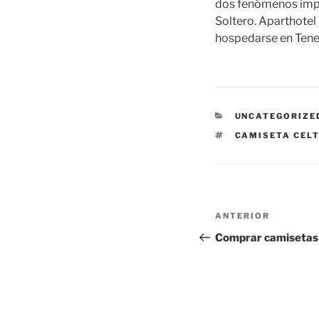
dos fenómenos impor
Soltero. Aparthotel 
hospedarse en Tene
CATEGORÍAS
UNCATEGORIZE
ETIQUETAS
CAMISETA CELT
Navegación
Entrada
ANTERIOR
de
anterior:
Comprar camisetas
entradas