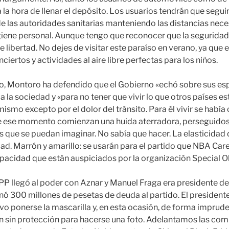
 la hora de llenar el depósito. Los usuarios tendrán que seguir
las autoridades sanitarias manteniendo las distancias nece
igiene personal. Aunque tengo que reconocer que la segurid
 libertad. No dejes de visitar este paraíso en verano, ya que 
ciertos y actividades al aire libre perfectas para los niños.
do, Montoro ha defendido que el Gobierno «echó sobre sus esp
a la sociedad y «para no tener que vivir lo que otros países es
o mismo excepto por el dolor del tránsito. Para él vivir se habí
de ese momento comienzan una huida aterradora, perseguidos 
es que se puedan imaginar. No sabía que hacer. La elasticidad
dad. Marrón y amarillo: se usarán para el partido que NBA Car
pacidad que están auspiciados por la organización Special O
PP llegó al poder con Aznar y Manuel Fraga era presidente de 
nó 300 millones de pesetas de deuda al partido. El president
vo ponerse la mascarilla y, en esta ocasión, de forma imprud
n sin protección para hacerse una foto. Adelantamos las c