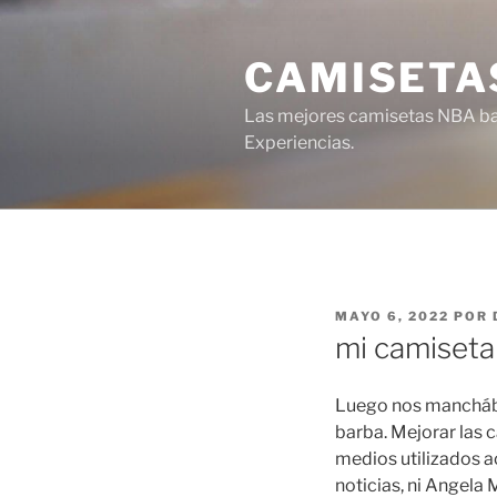
Saltar
al
CAMISETA
contenido
Las mejores camisetas NBA bar
Experiencias.
PUBLICADO
MAYO 6, 2022
POR
EL
mi camiseta
Luego nos mancháb
barba. Mejorar las 
medios utilizados ac
noticias, ni Angela 