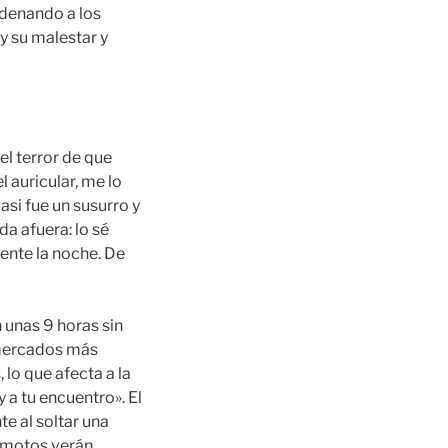
ndenando a los
y su malestar y
el terror de que
 auricular, me lo
si fue un susurro y
da afuera: lo sé
pente la noche. De
unas 9 horas sin
 mercados más
 lo que afecta a la
y a tu encuentro». El
te al soltar una
e motos verán