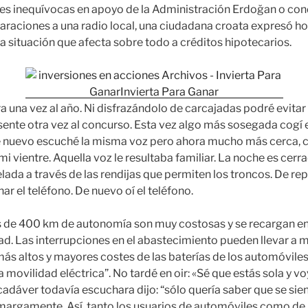
nes inequívocas en apoyo de la Administración Erdoğan o co
araciones a una radio local, una ciudadana croata expresó ho
a situación que afecta sobre todo a créditos hipotecarios.
 una vez al año. Ni disfrazándolo de carcajadas podré evitar 
sente otra vez al concurso. Esta vez algo más sosegada cogí el
e nuevo escuché la misma voz pero ahora mucho más cerca, ca
mi vientre. Aquella voz le resultaba familiar. La noche es cerra
helada a través de las rendijas que permiten los troncos. De re
ar el teléfono. De nuevo oí el teléfono.
s de 400 km de autonomía son muy costosas y se recargan en 
d. Las interrupciones en el abastecimiento pueden llevar a
ás altos y mayores costes de las baterías de los automóviles,
a movilidad eléctrica”. No tardé en oir: «Sé que estás sola y vo
cadáver todavía escuchara dijo: “sólo quería saber que se sien
amargamente. Así, tanto los usuarios de automóviles como d