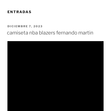
ENTRADAS
PUBLICADO
DICIEMBRE 7, 2023
EL
camiseta nba blazers fernando martin