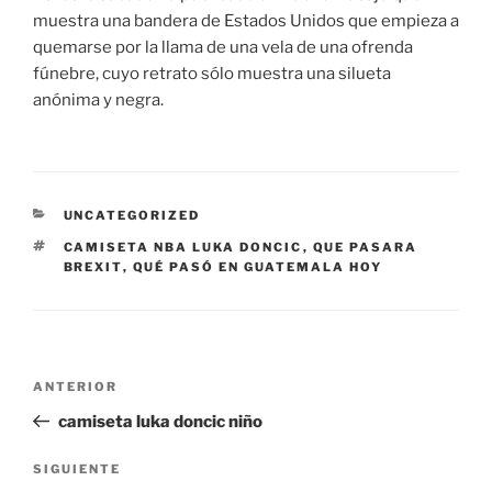
muestra una bandera de Estados Unidos que empieza a
quemarse por la llama de una vela de una ofrenda
fúnebre, cuyo retrato sólo muestra una silueta
anónima y negra.
CATEGORÍAS
UNCATEGORIZED
ETIQUETAS
CAMISETA NBA LUKA DONCIC
,
QUE PASARA
BREXIT
,
QUÉ PASÓ EN GUATEMALA HOY
Navegación
Entrada
ANTERIOR
de
anterior:
camiseta luka doncic niño
entradas
Siguiente
SIGUIENTE