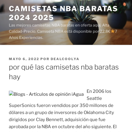
Saltar
CAMISETAS NBA BARATAS
al
2024 2025
contenido
Las mejores camisetas NBA baratas en oferta aquí. Alta
Calidad-Precio. Camiseta NBA está disponible por 22,8€
7
Años Experiencias.
PUBLICADO
MAYO 6, 2022
POR
DEALCOOLYA
EL
por qué las camisetas nba baratas
hay
En 2006 los
Seattle
SuperSonics fueron vendidos por 350 millones de
dólares a un grupo de inversores de Oklahoma City
dirigidos por Clay Bennett, adquisición que fue
aprobada por la NBA en octubre del año siguiente. El