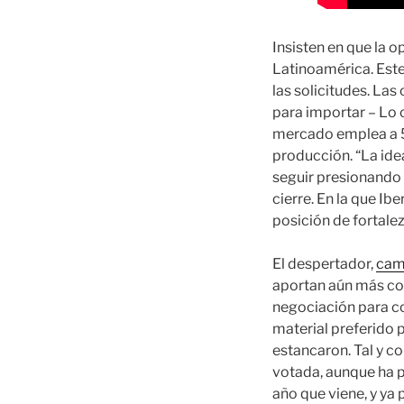
Insisten en que la o
Latinoamérica. Este
las solicitudes. La
para importar – Lo c
mercado emplea a 5.
producción. “La idea
seguir presionando a
cierre. En la que Ib
posición de fortalez
El despertador,
cami
aportan aún más com
negociación para com
material preferido 
estancaron. Tal y co
votada, aunque ha p
año que viene, y ya