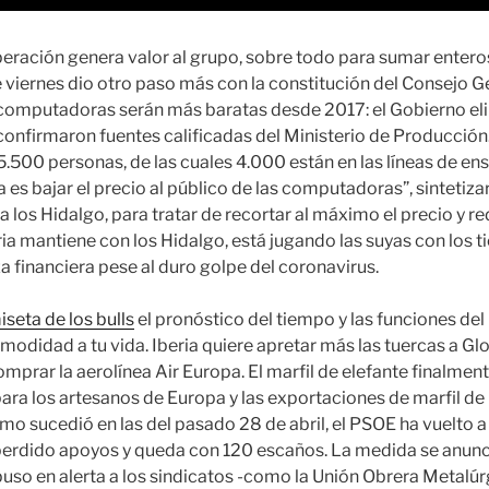
peración genera valor al grupo, sobre todo para sumar enteros
 viernes dio otro paso más con la constitución del Consejo G
s computadoras serán más baratas desde 2017: el Gobierno eli
onfirmaron fuentes calificadas del Ministerio de Producción. 
500 personas, de las cuales 4.000 están en las líneas de en
 es bajar el precio al público de las computadoras”, sintetizar
 los Hidalgo, para tratar de recortar al máximo el precio y re
eria mantiene con los Hidalgo, está jugando las suyas con los 
a financiera pese al duro golpe del coronavirus.
seta de los bulls
el pronóstico del tiempo y las funciones del
odidad a tu vida. Iberia quiere apretar más las tuercas a Glo
prar la aerolínea Air Europa. El marfil de elefante finalmente
para los artesanos de Europa y las exportaciones de marfil de
mo sucedió en las del pasado 28 de abril, el PSOE ha vuelto a
erdido apoyos y queda con 120 escaños. La medida se anunci
 puso en alerta a los sindicatos -como la Unión Obrera Metalúr