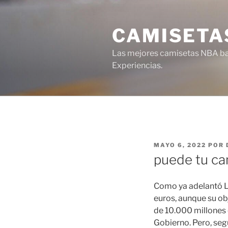
Saltar
al
CAMISETA
contenido
Las mejores camisetas NBA bar
Experiencias.
PUBLICADO
MAYO 6, 2022
POR
EL
puede tu ca
Como ya adelantó La
euros, aunque su obj
de 10.000 millones 
Gobierno. Pero, seg