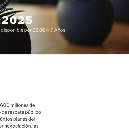
 2025
 disponible por 22,8€
7 Años
s 600 millones de
o de rescate público
ún los planes del
er negociación, las