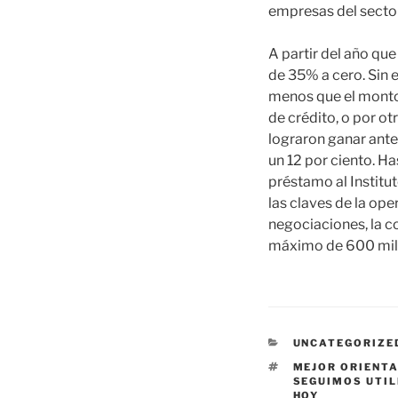
empresas del sector
A partir del año qu
de 35% a cero. Sin e
menos que el monto 
de crédito, o por o
lograron ganar ante
un 12 por ciento. H
préstamo al Institu
las claves de la op
negociaciones, la c
máximo de 600 mill
CATEGORÍAS
UNCATEGORIZE
ETIQUETAS
MEJOR ORIENTA
SEGUIMOS UTIL
HOY