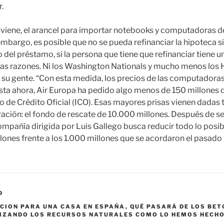
.
e viene, el arancel para importar notebooks y computadoras de
mbargo, es posible que no se pueda refinanciar la hipoteca si 
del préstamo, si la persona que tiene que refinanciar tiene u
tras razones. Ni los Washington Nationals y mucho menos los
 su gente. “Con esta medida, los precios de las computadoras
asta ahora, Air Europa ha pedido algo menos de 150 millones 
to de Crédito Oficial (ICO). Esas mayores prisas vienen dadas
eración: el fondo de rescate de 10.000 millones. Después de 
ompañía dirigida por Luis Gallego busca reducir todo lo posibl
ones frente a los 1.000 millones que se acordaron el pasad
D
CION PARA UNA CASA EN ESPAÑA
,
QUÉ PASARÁ DE LOS BET
IZANDO LOS RECURSOS NATURALES COMO LO HEMOS HECHO 