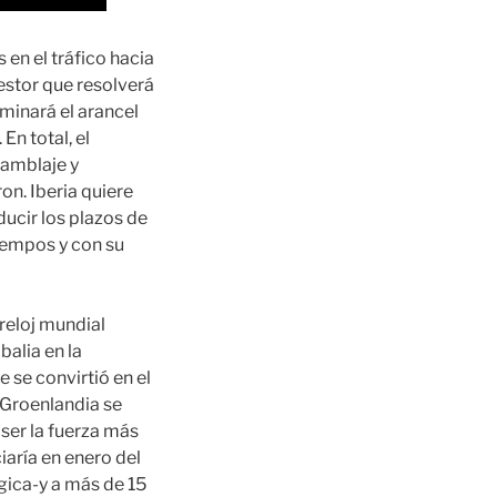
 en el tráfico hacia
estor que resolverá
minará el arancel
En total, el
samblaje y
on. Iberia quiere
ducir los plazos de
tiempos y con su
 reloj mundial
balia en la
 se convirtió en el
 Groenlandia se
 ser la fuerza más
aría en enero del
gica-y a más de 15