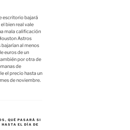
 escritorio bajará
el bien real vale
na mala calificación
 Houston Astros
 bajarían al menos
de euros de un
 también por otra de
semanas de
e el precio hasta un
o mes de noviembre.
OS
,
QUÉ PASARÁ SI
HASTA EL DÍA DE