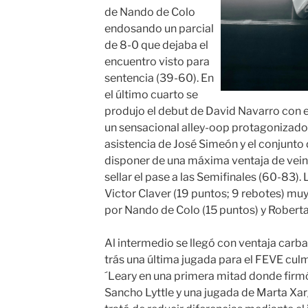
de Nando de Colo
endosando un parcial
de 8-0 que dejaba el
encuentro visto para
sentencia (39-60). En
el último cuarto se
produjo el debut de David Navarro con e
un sensacional alley-oop protagonizado 
asistencia de José Simeón y el conjunto 
disponer de una máxima ventaja de veint
sellar el pase a las Semifinales (60-83). 
Victor Claver (19 puntos; 9 rebotes) mu
por Nando de Colo (15 puntos) y Roberta
Al intermedio se llegó con ventaja carb
trás una última jugada para el FEVE cul
´Leary en una primera mitad donde firmó
Sancho Lyttle y una jugada de Marta Xa