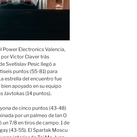
l Power Electronics Valencia,
por Victor Claver trás
de Svetislav Pesic llegó a
iseis puntos (55-81) para
La estrella del encuentro fue
y bien apoyado en su equipo
s Javtokas (14 puntos).
ayona de cinco puntos (43-48)
minada por un palmeo de Ian O
 un 7/8 en tiros de campo. 1 de
rgay (43-55). El Spartak Moscu