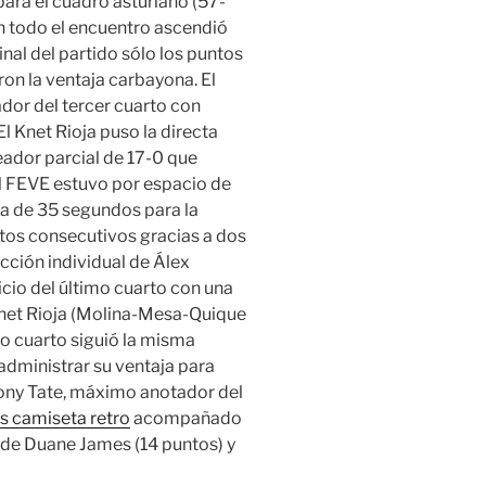
para el cuadro asturiano (57-
n todo el encuentro ascendió
inal del partido sólo los puntos
n la ventaja carbayona. El
or del tercer cuarto con
l Knet Rioja puso la directa
eador parcial de 17-0 que
l FEVE estuvo por espacio de
ta de 35 segundos para la
tos consecutivos gracias a dos
acción individual de Álex
nicio del último cuarto con una
 Knet Rioja (Molina-Mesa-Quique
mo cuarto siguió la misma
administrar su ventaja para
ony Tate, máximo anotador del
s camiseta retro
acompañado
 de Duane James (14 puntos) y