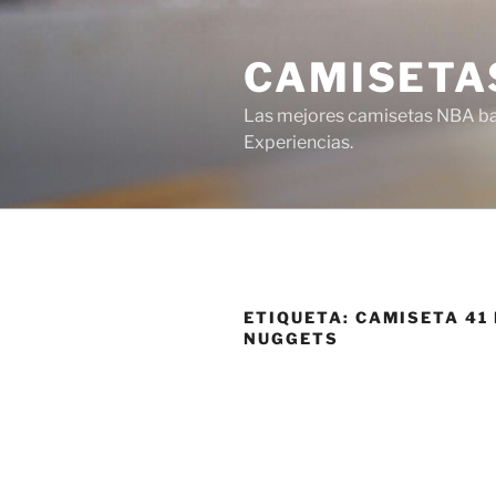
Saltar
al
CAMISETA
contenido
Las mejores camisetas NBA bar
Experiencias.
ETIQUETA:
CAMISETA 41
NUGGETS