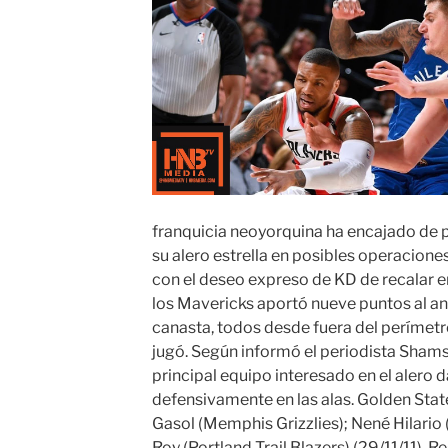
franquicia neoyorquina ha encajado de pl
su alero estrella en posibles operacione
con el deseo expreso de KD de recalar e
los Mavericks aportó nueve puntos al anot
canasta, todos desde fuera del perímetr
jugó. Según informó el periodista Shams 
principal equipo interesado en el alero
defensivamente en las alas. Golden State
Gasol (Memphis Grizzlies); Nené Hilari
Roy (Portland Trail Blazers).(29/11/11). R