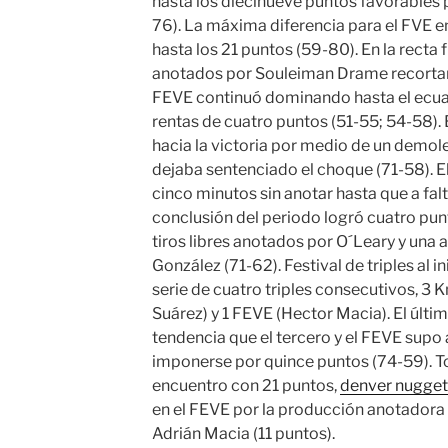
hasta los diecinueve puntos favorables 
76). La máxima diferencia para el FVE e
hasta los 21 puntos (59-80). En la recta f
anotados por Souleiman Drame recortaro
FEVE continuó dominando hasta el ecuad
rentas de cuatro puntos (51-55; 54-58). E
hacia la victoria por medio de un demol
dejaba sentenciado el choque (71-58). E
cinco minutos sin anotar hasta que a fal
conclusión del periodo logró cuatro pun
tiros libres anotados por O´Leary y una 
González (71-62). Festival de triples al i
serie de cuatro triples consecutivos, 3
Suárez) y 1 FEVE (Hector Macia). El últi
tendencia que el tercero y el FEVE supo 
imponerse por quince puntos (74-59). T
encuentro con 21 puntos,
denver nugget
en el FEVE por la producción anotadora
Adrián Macia (11 puntos).