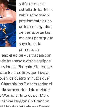
sabía es que la
estrella de los Bulls
había sobornado
previamente a uno
de los encargados
de transportar las
maletas para que la
suya fuese la
primera. La
eno el golpe y ya trabaja con
s de traspaso a otros equipos,
n Miami o Phoenix. El alero de
ar los tres tiros que hizo a
o, en los cuatro minutos que
Charania los Blazers serían el
 dada su necesidad de mejorar
 Warriors : Interés por Marc
o (Denver Nuggets) y Brandon
eal Madrid : Interés por Serge