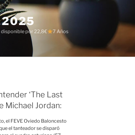
 2025
 disponible por 22,8€
7 Años
Entender ‘The Last
e Michael Jordan:
rto, el FEVE Oviedo Baloncesto
 que el tanteador se disparó