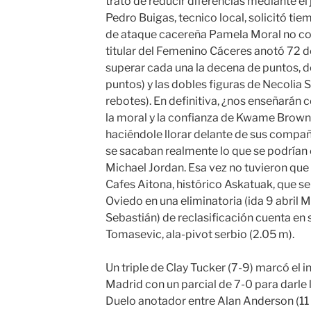
trató de reducir diferencias mediante el 
Pedro Buigas, tecnico local, solicitó ti
de ataque cacereña Pamela Moral no con
titular del Femenino Cáceres anotó 72 d
superar cada una la decena de puntos,
puntos) y las dobles figuras de Necolia 
rebotes). En definitiva, ¿nos enseñarán
la moral y la confianza de Kwame Brow
haciéndole llorar delante de sus compañ
se sacaban realmente lo que se podrían 
Michael Jordan. Esa vez no tuvieron que i
Cafes Aitona, histórico Askatuak, que se
Oviedo en una eliminatoria (ida 9 abril M
Sebastián) de reclasificación cuenta en 
Tomasevic, ala-pivot serbio (2.05 m).
Un triple de Clay Tucker (7-9) marcó el in
Madrid con un parcial de 7-0 para darle l
Duelo anotador entre Alan Anderson (11 