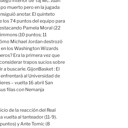
juego interior de Taj Mc. Juan
empo muerto pero en la jugada
siguió anotar. El quinteto
e los 74 puntos del equipo para
 destacando Pamela Moral (22
Simmons (10 puntos; 11
 cómo Michael Jordan destrozó
n en los Washington Wizards
eros? Era la primera vez que
considerar trapos sucios sobre
r a buscarle. GijonBasket : El
 enfrentará al Universidad de
ieres – vuelta 16 abril San
sus filas con Nemanja
icio de la reacción del Real
a vuelta al tanteador (11-9).
puntos) y Ante Tomic (8