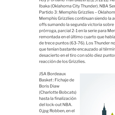
Ibaka (Oklahoma City Thunder). NBA Sem
Partido 3 : Memphis Grizzlies – Oklahom
Memphis Grizzlies continuan siendo la au
offs sumando la segunda victoria sobre
prórroga, parcial 2-1 en la serie para M
remontada en el último cuarto que había
de trece puntos (63-76). Los Thunder no
que tenían bastante encauzado al término
desacierto en el tiro con sólo diez pun
reacción de los Grizzlies.
JSA Bordeaux
Basket : Fichaje de
Boris Diaw
(Charlotte Bobcats)
hasta la finalización
del lock-out NBA.
0.jpg Robben, en el