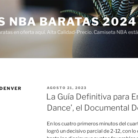
S NBA BARATAS 2024
atas en oferta aquí. Alta Calidad-Precio. Camiseta NBA está
PUBLICADO
 DENVER
AGOSTO 21, 2023
EL
La Guía Definitiva para 
Dance’, el Documental D
En los cuatro primeros minutos del cua
logró un decisivo parcial de 2-12, con lo