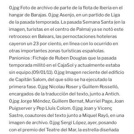
0.jpg Foto de archivo de parte de la flota de Iberia en el
hangar de Barajas. 0.jpg Asenjo, en un partido de Liga
de la pasada temporada. La pasada Semana Santa (en la
imagen, turistas en el centro de Palma) ya se notó este
retroceso: en Balears, las pernoctaciones hoteleras
cayeron un 23 por ciento, en línea con lo ocurrido en
otras importantes zonas turísticas españolas.
Panionios : Fichaje de Ruben Douglas que la pasada
temporada militó en el CajaSol y actualmente estaba
sin equipo.(09/01/11). 0.jpg Imagen reciente del edificio
de Capitán Salom, del que sólo se ha ejecutado la
primera fase. 0.jpg Nicolau Roser y Guillem Rosselló,
encargados de la traducción del texto, junto a Antich.
0.jpg Jorge Méndez, Guillem Bernat, Murriel Page, Joan
Puigserver y Pep Lluís Colom. 0.jpg Joan y Vicenç
Sastre, coautores del texto junto a Miquel Rayó, en una
imagen de archivo. 0.jpg Sergi López, ayer, posando
con el premio del Teatre del Mar, la estrella diseñada