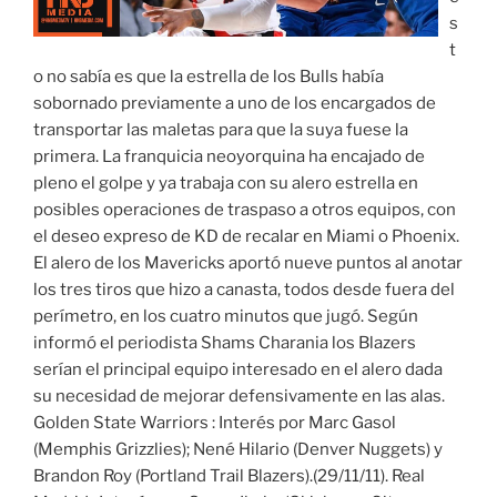
s
t
o no sabía es que la estrella de los Bulls había
sobornado previamente a uno de los encargados de
transportar las maletas para que la suya fuese la
primera. La franquicia neoyorquina ha encajado de
pleno el golpe y ya trabaja con su alero estrella en
posibles operaciones de traspaso a otros equipos, con
el deseo expreso de KD de recalar en Miami o Phoenix.
El alero de los Mavericks aportó nueve puntos al anotar
los tres tiros que hizo a canasta, todos desde fuera del
perímetro, en los cuatro minutos que jugó. Según
informó el periodista Shams Charania los Blazers
serían el principal equipo interesado en el alero dada
su necesidad de mejorar defensivamente en las alas.
Golden State Warriors : Interés por Marc Gasol
(Memphis Grizzlies); Nené Hilario (Denver Nuggets) y
Brandon Roy (Portland Trail Blazers).(29/11/11). Real