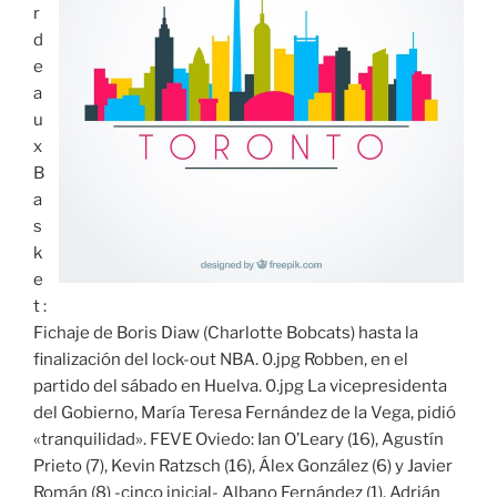
r
d
e
a
u
x
B
a
s
k
e
t :
Fichaje de Boris Diaw (Charlotte Bobcats) hasta la
finalización del lock-out NBA. 0.jpg Robben, en el
partido del sábado en Huelva. 0.jpg La vicepresidenta
del Gobierno, María Teresa Fernández de la Vega, pidió
«tranquilidad». FEVE Oviedo: Ian O’Leary (16), Agustín
Prieto (7), Kevin Ratzsch (16), Álex González (6) y Javier
Román (8) -cinco inicial- Albano Fernández (1), Adrián