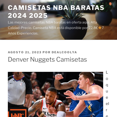
Saltar
CAMISETAS NBA BARATAS
al
2024 2025
contenido
Las mejores camisetas NBA baratas en oferta aquí. Alta
Calidad-Precio. Camiseta NBA está disponible por 22,8€
7
Años Experiencias.
PUBLICADO
AGOSTO 21, 2023
POR
DEALCOOLYA
EL
Denver Nuggets Camisetas
L
o
q
u
e
el
r
e