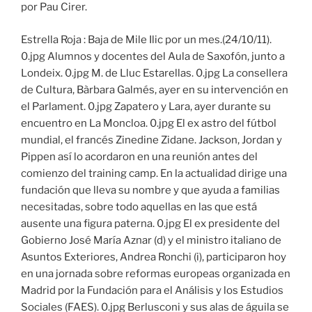
por Pau Cirer.
Estrella Roja : Baja de Mile Ilic por un mes.(24/10/11).
0.jpg Alumnos y docentes del Aula de Saxofón, junto a
Londeix. 0.jpg M. de Lluc Estarellas. 0.jpg La consellera
de Cultura, Bàrbara Galmés, ayer en su intervención en
el Parlament. 0.jpg Zapatero y Lara, ayer durante su
encuentro en La Moncloa. 0.jpg El ex astro del fútbol
mundial, el francés Zinedine Zidane. Jackson, Jordan y
Pippen así lo acordaron en una reunión antes del
comienzo del training camp. En la actualidad dirige una
fundación que lleva su nombre y que ayuda a familias
necesitadas, sobre todo aquellas en las que está
ausente una figura paterna. 0.jpg El ex presidente del
Gobierno José María Aznar (d) y el ministro italiano de
Asuntos Exteriores, Andrea Ronchi (i), participaron hoy
en una jornada sobre reformas europeas organizada en
Madrid por la Fundación para el Análisis y los Estudios
Sociales (FAES). 0.jpg Berlusconi y sus alas de águila se