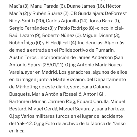
Macía (3), Manu Parada (6), Duane James (16), Héctor
Macía (2) y Rubén Suárez (2). CB Guadalajara: DeForrest
Riley-Smith (20), Carlos Arjonilla (14), Jorga Barra (1),
Sergio Fernández (3) y Pablo Rodrigo (8) -cinco inicial-
Raúl Lázaro (9), Roberto Núñez (0), Miguel Dicent (3),
Rubén Íñigo (0) y El Hadji Fall (4). Incidencias: Algo más
de media entrada en el Polideportivo de Pumarín.
Austin Toros : Incorporación de James Anderson (San
Antonio Spurs).(28/01/11). 0.jpg Antonio Maria Rouco
Varela, ayer en Madrid. Los ganadores, algunos de ellos
en la imagen junto a Maite Vizcaíno, del Departamento
de Márketing de este diario, son: Joana Coloma
Busquets, Maria Antònia Rosselló, Antoni Gil,
Bartomeu Munar, Carmen Roig, Eduard Carulla, Miquel
Bestard, Miguel Cerdà, Miguel Segura y Juana Forteza.
0.jpg Varios militares turcos en el lugar del accidente
del Yak-42. 0.jpg Foto de archivo de la fábrica de Yanko
en Inca.