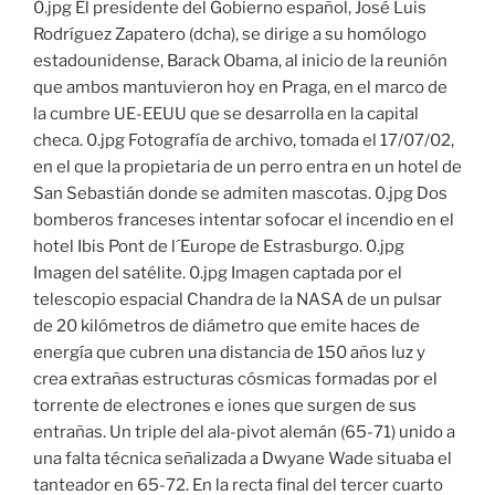
0.jpg El presidente del Gobierno español, José Luis
Rodríguez Zapatero (dcha), se dirige a su homólogo
estadounidense, Barack Obama, al inicio de la reunión
que ambos mantuvieron hoy en Praga, en el marco de
la cumbre UE-EEUU que se desarrolla en la capital
checa. 0.jpg Fotografía de archivo, tomada el 17/07/02,
en el que la propietaria de un perro entra en un hotel de
San Sebastián donde se admiten mascotas. 0.jpg Dos
bomberos franceses intentar sofocar el incendio en el
hotel Ibis Pont de l´Europe de Estrasburgo. 0.jpg
Imagen del satélite. 0.jpg Imagen captada por el
telescopio espacial Chandra de la NASA de un pulsar
de 20 kilómetros de diámetro que emite haces de
energía que cubren una distancia de 150 años luz y
crea extrañas estructuras cósmicas formadas por el
torrente de electrones e iones que surgen de sus
entrañas. Un triple del ala-pivot alemán (65-71) unido a
una falta técnica señalizada a Dwyane Wade situaba el
tanteador en 65-72. En la recta final del tercer cuarto