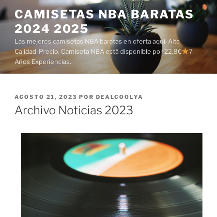
Saltar
CAMISETAS NBA BARATAS
al
2024 2025
contenido
Las mejores camisetas NBA baratas en oferta aquí. Alta
Calidad-Precio. Camiseta NBA está disponible por 22,8€
7
Años Experiencias.
PUBLICADO
AGOSTO 21, 2023
POR
DEALCOOLYA
EL
Archivo Noticias 2023