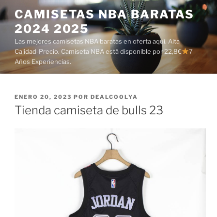
Saltar
CAMISETAS NBA BARATAS
al
2024 2025
contenido
Las mejores camisetas NBA baratas en oferta aquí. Alta
Calidad-Precio. Camiseta NBA está disponible por 22,8€
7
Años Experiencias.
PUBLICADO
ENERO 20, 2023
POR
DEALCOOLYA
EL
Tienda camiseta de bulls 23