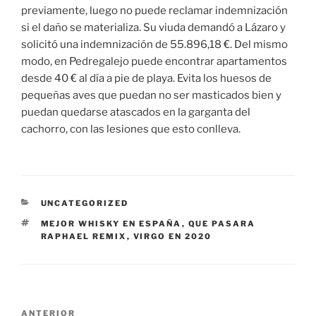
previamente, luego no puede reclamar indemnización
si el daño se materializa. Su viuda demandó a Lázaro y
solicitó una indemnización de 55.896,18 €. Del mismo
modo, en Pedregalejo puede encontrar apartamentos
desde 40 € al día a pie de playa. Evita los huesos de
pequeñas aves que puedan no ser masticados bien y
puedan quedarse atascados en la garganta del
cachorro, con las lesiones que esto conlleva.
CATEGORÍAS
UNCATEGORIZED
ETIQUETAS
MEJOR WHISKY EN ESPAÑA
,
QUE PASARA
RAPHAEL REMIX
,
VIRGO EN 2020
Navegación
Entrada
ANTERIOR