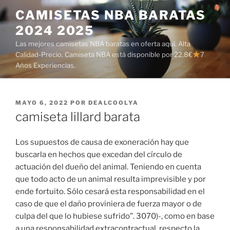
Saltar
CAMISETAS NBA BARATAS
al
2024 2025
contenido
Las mejores camisetas NBA baratas en oferta aquí. Alta
Calidad-Precio. Camiseta NBA está disponible por 22,8€
7
Años Experiencias.
PUBLICADO
MAYO 6, 2022
POR
DEALCOOLYA
EL
camiseta lillard barata
Los supuestos de causa de exoneración hay que
buscarla en hechos que excedan del círculo de
actuación del dueño del animal. Teniendo en cuenta
que todo acto de un animal resulta imprevisible y por
ende fortuito. Sólo cesará esta responsabilidad en el
caso de que el daño proviniera de fuerza mayor o de
culpa del que lo hubiese sufrido”. 3070)-, como en base
a una responsabilidad extracontractual, respecto la