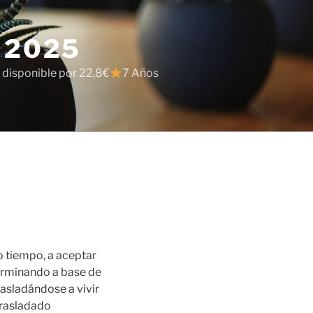
 2025
 disponible por 22,8€
7 Años
mo tiempo, a aceptar
erminando a base de
rasladándose a vivir
trasladado