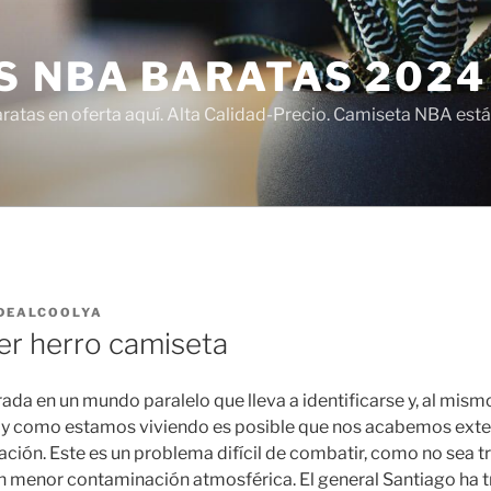
S NBA BARATAS 2024
atas en oferta aquí. Alta Calidad-Precio. Camiseta NBA está
DEALCOOLYA
er herro camiseta
rada en un mundo paralelo que lleva a identificarse y, al mis
al y como estamos viviendo es posible que nos acabemos ext
ción. Este es un problema difícil de combatir, como no sea t
on menor contaminación atmosférica. El general Santiago ha 