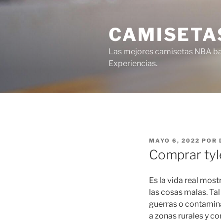
Saltar
al
CAMISETA
contenido
Las mejores camisetas NBA bar
Experiencias.
PUBLICADO
MAYO 6, 2022
POR
EL
Comprar tyl
Es la vida real most
las cosas malas. T
guerras o contamina
a zonas rurales y c