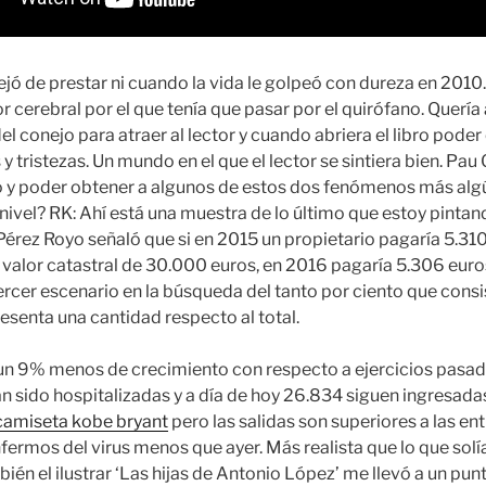
jó de prestar ni cuando la vida le golpeó con dureza en 2010
 cerebral por el que tenía que pasar por el quirófano. Quería
l conejo para atraer al lector y cuando abriera el libro poder 
s y tristezas. Un mundo en el que el lector se sintiera bien. Pau
o y poder obtener a algunos de estos dos fenómenos más alg
nivel? RK: Ahí está una muestra de lo último que estoy pintan
Pérez Royo señaló que si en 2015 un propietario pagaría 5.31
 valor catastral de 30.000 euros, en 2016 pagaría 5.306 eur
ercer escenario en la búsqueda del tanto por ciento que consi
esenta una cantidad respecto al total.
 un 9% menos de crecimiento con respecto a ejercicios pasa
 sido hospitalizadas y a día de hoy 26.834 siguen ingresada
camiseta kobe bryant
pero las salidas son superiores a las en
fermos del virus menos que ayer. Más realista que lo que solía
ién el ilustrar ‘Las hijas de Antonio López’ me llevó a un pu