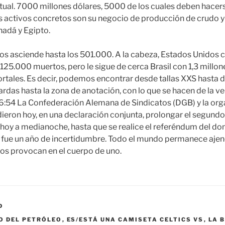
ual. 7000 millones dólares, 5000 de los cuales deben hacers
os activos concretos son su negocio de producción de crudo y
nadá y Egipto.
s asciende hasta los 501.000. A la cabeza, Estados Unidos 
125.000 muertos, pero le sigue de cerca Brasil con 1,3 millon
tales. Es decir, podemos encontrar desde tallas XXS hasta 
rdas hasta la zona de anotación, con lo que se hacen de la ven
16:54 La Confederación Alemana de Sindicatos (DGB) y la org
eron hoy, en una declaración conjunta, prolongar el segundo
 hoy a medianoche, hasta que se realice el referéndum del do
 fue un año de incertidumbre. Todo el mundo permanece ajeno
ados provocan en el cuerpo de uno.
D
O DEL PETRÓLEO
,
ES/ESTÁ UNA CAMISETA CELTICS VS
,
LA 