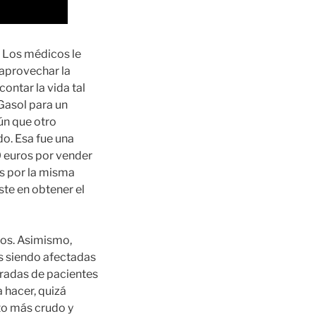
. Los médicos le
 aprovechar la
contar la vida tal
 Gasol para un
ún que otro
do. Esa fue una
0 euros por vender
os por la misma
ste en obtener el
dos. Asimismo,
s siendo afectadas
tradas de pacientes
 hacer, quizá
nto más crudo y