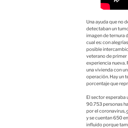
Una ayuda que no de
detectaban un tumor
imagen de ternura de
cual es: con alegría
posible intercambi
veterano de primer 
experiencia nueva. 
una vivienda con un
operación. Hay un t
porcentaje que repr
El sector esperaba
90.753 personas han
por el coronavirus,
y se cuentan 650 en
influido porque tamb