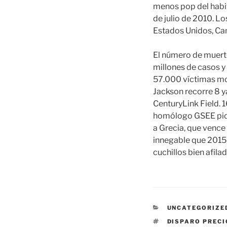
menos pop del habit
de julio de 2010. L
Estados Unidos, Ca
El número de muerto
millones de casos y 
57.000 víctimas mor
Jackson recorre 8 ya
CenturyLink Field. 
homólogo GSEE pidi
a Grecia, que vence
innegable que 2015
cuchillos bien afil
CATEGORÍAS
UNCATEGORIZE
ETIQUETAS
DISPARO PRECI