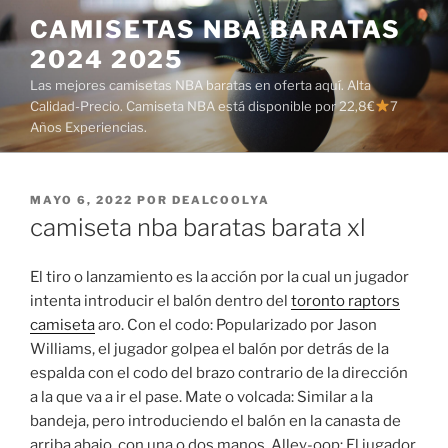
Saltar
CAMISETAS NBA BARATAS
al
2024 2025
contenido
Las mejores camisetas NBA baratas en oferta aquí. Alta
Calidad-Precio. Camiseta NBA está disponible por 22,8€
7
Años Experiencias.
PUBLICADO
MAYO 6, 2022
POR
DEALCOOLYA
EL
camiseta nba baratas barata xl
El tiro o lanzamiento es la acción por la cual un jugador
intenta introducir el balón dentro del
toronto raptors
camiseta
aro. Con el codo: Popularizado por Jason
Williams, el jugador golpea el balón por detrás de la
espalda con el codo del brazo contrario de la dirección
a la que va a ir el pase. Mate o volcada: Similar a la
bandeja, pero introduciendo el balón en la canasta de
arriba abajo, con una o dos manos. Alley-oop: El jugador