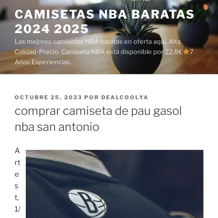
Saltar
CAMISETAS NBA BARATAS
al
2024 2025
contenido
Las mejores camisetas NBA baratas en oferta aquí. Alta
Calidad-Precio. Camiseta NBA está disponible por 22,8€
7
Años Experiencias.
PUBLICADO
OCTUBRE 25, 2023
POR
DEALCOOLYA
EL
comprar camiseta de pau gasol
nba san antonio
A
rt
e
s
t,
1/