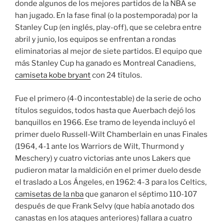
donde algunos de los mejores partidos de la NBA se
han jugado. En la fase final (o la postemporada) por la
Stanley Cup (en inglés, play-off), que se celebra entre
abril y junio, los equipos se enfrentan a rondas
eliminatorias al mejor de siete partidos. El equipo que
más Stanley Cup ha ganado es Montreal Canadiens,
camiseta kobe bryant
con 24 títulos.
Fue el primero (4-0 incontestable) de la serie de ocho
títulos seguidos, todos hasta que Auerbach dejó los
banquillos en 1966. Ese tramo de leyenda incluyó el
primer duelo Russell-Wilt Chamberlain en unas Finales
(1964, 4-1 ante los Warriors de Wilt, Thurmond y
Meschery) y cuatro victorias ante unos Lakers que
pudieron matar la maldición en el primer duelo desde
el traslado a Los Ángeles, en 1962: 4-3 para los Celtics,
camisetas de la nba
que ganaron el séptimo 110-107
después de que Frank Selvy (que había anotado dos
canastas en los ataques anteriores) fallara a cuatro