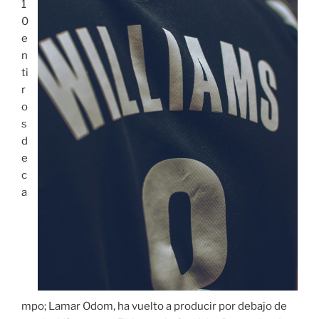
1
0
e
n
ti
r
o
s
d
e
c
a
mpo; Lamar Odom, ha vuelto a producir por debajo de