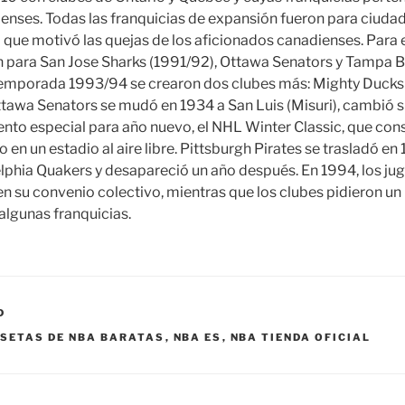
nses. Todas las franquicias de expansión fueron para ciuda
 que motivó las quejas de los aficionados canadienses. Para e
n para San Jose Sharks (1991/92), Ottawa Senators y Tampa B
 temporada 1993/94 se crearon dos clubes más: Mighty Ducks
ttawa Senators se mudó en 1934 a San Luis (Misuri), cambió 
nto especial para año nuevo, el NHL Winter Classic, que cons
en un estadio al aire libre. Pittsburgh Pirates se trasladó en 1
elphia Quakers y desapareció un año después. En 1994, los j
 en su convenio colectivo, mientras que los clubes pidieron un l
 algunas franquicias.
D
SETAS DE NBA BARATAS
,
NBA ES
,
NBA TIENDA OFICIAL