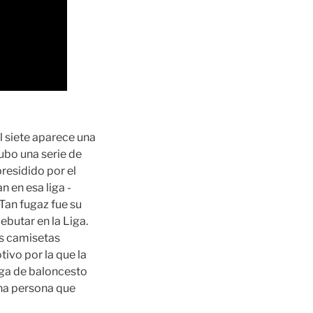
l siete aparece una
hubo una serie de
presidido por el
 en esa liga -
Tan fugaz fue su
ebutar en la Liga.
as camisetas
ivo por la que la
liga de baloncesto
na persona que