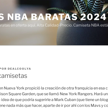
S NBA BARATAS 2024
atas en oferta aquí. Alta Calidad-Precio. Camiseta NBA está
POR
DEALCOOLYA
 camisetas
en Nueva York propició la creación de otra franquicia en esa 
ison Square Garden, que se llamó New York Rangers. Hará un
) idea de que podría sugerirle a Mark Cuban (que tiene un blog
ene nada más que hacer, aparte de ir por ahí con los Mavs y c