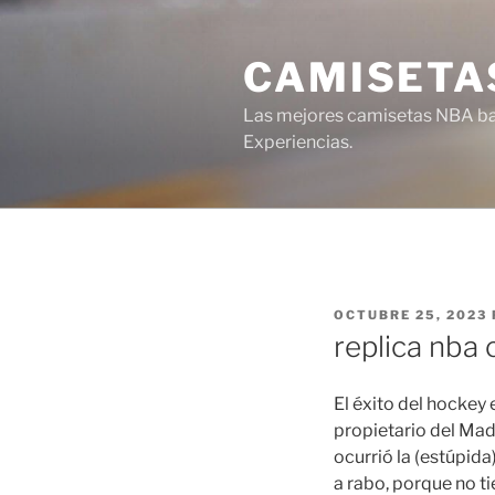
Saltar
al
CAMISETA
contenido
Las mejores camisetas NBA bar
Experiencias.
PUBLICADO
OCTUBRE 25, 2023
EL
replica nba
El éxito del hockey 
propietario del Mad
ocurrió la (estúpida
a rabo, porque no ti