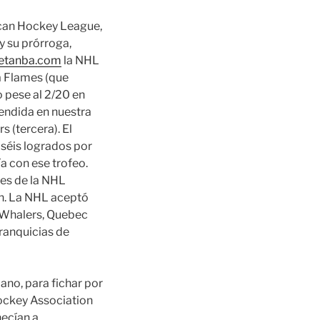
ican Hockey League,
y su prórroga,
etanba.com
la NHL
a Flames (que
 pese al 2/20 en
vendida en nuestra
s (tercera). El
iséis logrados por
a con ese trofeo.
res de la NHL
n. La NHL aceptó
d Whalers, Quebec
ranquicias de
ano, para fichar por
ockey Association
necían a