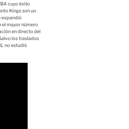
NBA cuyo éxito
ento Kings son un
e expandió
en el mayor número
ción en directo del
alvo los traslados
HL no estudió