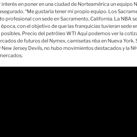
r interés en poner en una ciudad de Norteamérica un equipo 
asegurado. “Me gustaría tener mi propio equipo. Los Sacram
to profesional con sede en Sacramento, California. La NBA s
época, con el objetivo de que las franquicias tuvieran sede 
 posibles. Precio del petróleo WTI Aquí podemos ver la cotiza
ercados de futuros del Nymex, camisetas nba en Nueva York. S
y New Jersey Devils, no hubo movimientos destacados y la N
 mercados.